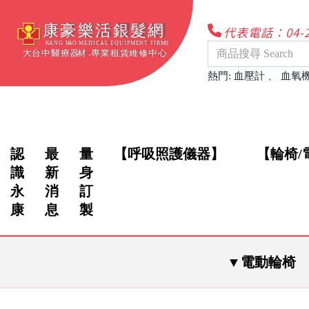
代表電話：04-22
熱門
:
血壓計
、
血氧
認
最
量
【呼吸照護儀器】
【輪椅/
識
新
身
永
消
訂
康
息
製
▼電動輪椅