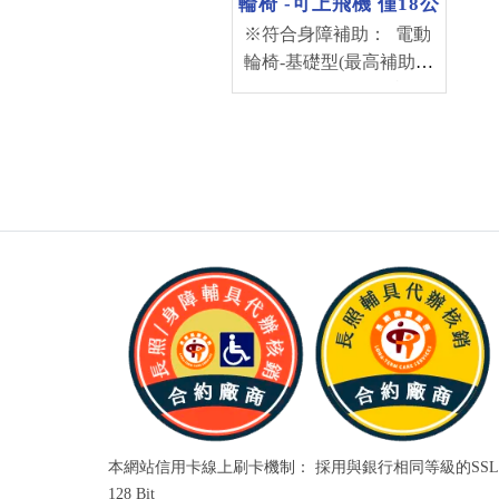
輪椅 -可上飛機 僅18公
斤
※符合身障補助： 電動
輪椅-基礎型(最高補助
50,000元) + 電動輪椅配
件-新車內建鋰系電池(最
高補助6,000元) (補助金
額依評估書為主) *有展
示車 可預約試乘 請來電
04-22230233 可加Line好
友：@tjr9530i *醫院/機
構如需採購， 歡迎來電
洽詢門市人員
本網站信用卡線上刷卡機制： 採用與銀行相同等級的SSL
128 Bit