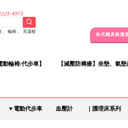
25-4973
機
、
輪椅
、
耳溫槍
各式輔具租賃
電動輪椅/代步車】
【減壓防褥瘡】坐墊、氣墊
▼電動代步車
血壓計
｜護理床系列