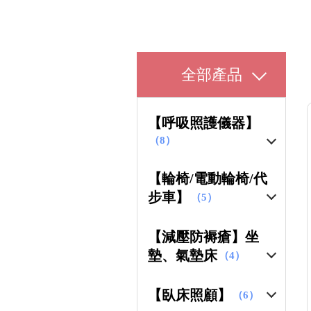
全部產品
【呼吸照護儀器】
（8）
【輪椅/電動輪椅/代
步車】
（5）
【減壓防褥瘡】坐
墊、氣墊床
（4）
【臥床照顧】
（6）