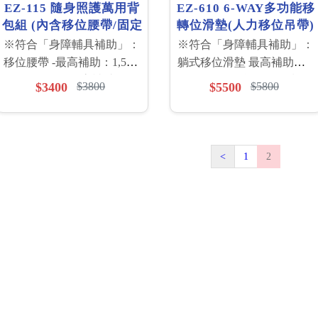
EZ-115 隨身照護萬用背
EZ-610 6-WAY多功能移
包組 (內含移位腰帶/固定
轉位滑墊(人力移位吊帶)
帶/延伸帶/照護手套/滑布
※符合「身障輔具補助」：
※符合「身障輔具補助」：
墊)
移位腰帶 -最高補助：1,500
躺式移位滑墊 最高補助：
元 移位滑布 -最高補助：
4,000元 ※符合「長照輔具
$3400
$3800
$5500
$5800
1,000元 ※符合「長照輔具
補助項目」：人力移位吊帶
補助項目」： 移位腰帶 -最
最高補助：4,000元 (補助金
高補助：1,500元 移位滑墊
額依評估書為主) 請來電
A 款 -最高補助：3,000元
04-22230233 可加Line好
<
1
2
(補助金額依評估書為主)
友：@tjr9530i *醫院/機構如
需採購， 歡迎來電洽詢門
市人員