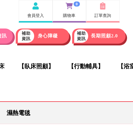
0
會員登入
購物車
訂單查詢
補助
補助
資訊
身心障礙
長期照顧2.0
資訊
資訊
床
【臥床照顧】
【行動輔具】
【浴
濕熱電毯