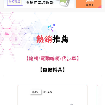
熱銷
推薦
【輪椅/電動輪椅/代步車】
【復健輔具】