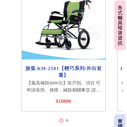
各式輔具租賃資訊
旅弧 KM-2501【輕巧系列/外出首
J
選】
【最高補助4000元】依戶別、項目 可
※
申請長照、身障，補助相關事宜 請來
高
電04-22230233 或加Line好友：
內
$10800
@tjr9530i 機構如需採購，可聊聊洽詢
金
歡迎來電洽詢門市人員
試
友