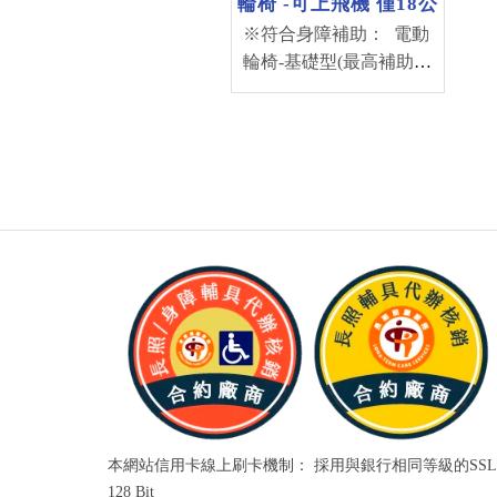
輪椅 -可上飛機 僅18公
斤
※符合身障補助： 電動
輪椅-基礎型(最高補助
50,000元) + 電動輪椅配
件-新車內建鋰系電池(最
高補助6,000元) (補助金
額依評估書為主) *有展
示車 可預約試乘 請來電
04-22230233 可加Line好
友：@tjr9530i *醫院/機
構如需採購， 歡迎來電
洽詢門市人員
本網站信用卡線上刷卡機制： 採用與銀行相同等級的SSL
128 Bit