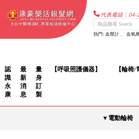
代表電話：04-22
熱門
:
血壓計
、
血氧
認
最
量
【呼吸照護儀器】
【輪椅/
識
新
身
永
消
訂
康
息
製
▼電動輪椅