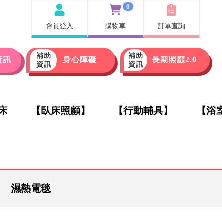
0
會員登入
購物車
訂單查詢
補助
補助
資訊
身心障礙
長期照顧2.0
資訊
資訊
床
【臥床照顧】
【行動輔具】
【浴
濕熱電毯