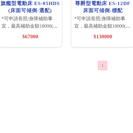
旗艦型電動床 ES-05HDS
尊爵型電動床 ES-12DF
(床面可傾倒-選配)
床面可傾倒-標配
*可申請長照/身障補助事
*可申請長照/身障補助事
宜，最高補助金額18000(依
宜，最高補助金額18000(依
評估書為主) *附贈：床包
評估書為主) *附贈：床包
$67000
$130000
*1/枕頭*1/中單*1/床上桌或
*1/枕頭*1/中單*1/床上桌或
移動式餐桌板(擇一)*1 請來
移動式餐桌板(擇一)*1 請來
電04-22230233 或加Line好
電04-22230233 或加Line好
友：@tjr9530i 機構如需採
友：@tjr9530i 機構如需採
1
購，可加好友洽詢 歡迎來
購，可加好友洽詢 歡迎來
電洽詢門市人員
電洽詢門市人員