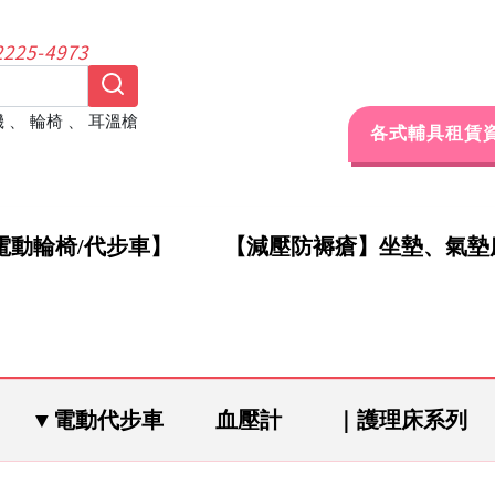
25-4973
機
、
輪椅
、
耳溫槍
各式輔具租賃
電動輪椅/代步車】
【減壓防褥瘡】坐墊、氣墊
▼電動代步車
血壓計
｜護理床系列