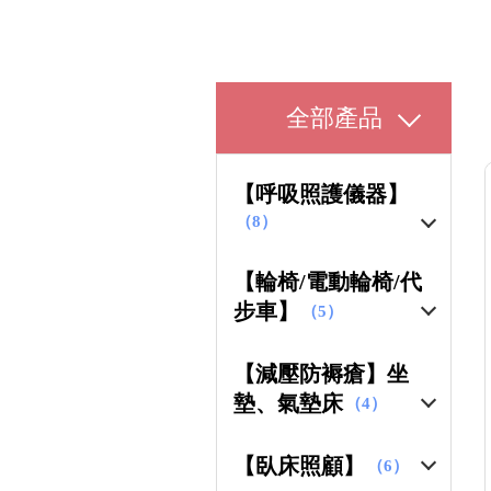
全部產品
【呼吸照護儀器】
（8）
【輪椅/電動輪椅/代
步車】
（5）
【減壓防褥瘡】坐
墊、氣墊床
（4）
【臥床照顧】
（6）