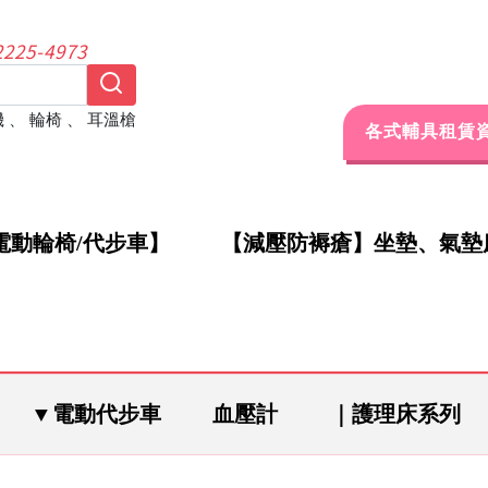
25-4973
機
、
輪椅
、
耳溫槍
各式輔具租賃
電動輪椅/代步車】
【減壓防褥瘡】坐墊、氣墊
▼電動代步車
血壓計
｜護理床系列