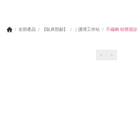
全部產品
【臥床照顧】
｜護理工作站
不鏽鋼 粉體迴診
<
>