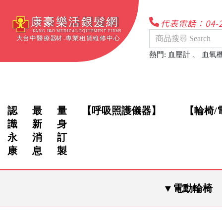
代表電話：04-22
熱門
:
血壓計
、
血氧
認
最
量
【呼吸照護儀器】
【輪椅/
識
新
身
永
消
訂
康
息
製
▼電動輪椅