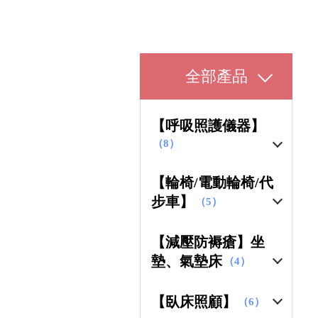
全部產品
【呼吸照護儀器】
（8）
【輪椅/電動輪椅/代
步車】
（5）
【減壓防褥瘡】坐
墊、氣墊床
（4）
【臥床照顧】
（6）