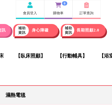
0
會員登入
購物車
訂單查詢
補助
補助
資訊
身心障礙
長期照顧2.0
資訊
資訊
床
【臥床照顧】
【行動輔具】
【浴
濕熱電毯