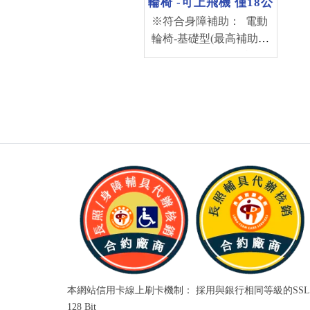
輪椅 -可上飛機 僅18公
斤
※符合身障補助： 電動
輪椅-基礎型(最高補助
50,000元) + 電動輪椅配
件-新車內建鋰系電池(最
高補助6,000元) (補助金
額依評估書為主) *有展
示車 可預約試乘 請來電
04-22230233 可加Line好
友：@tjr9530i *醫院/機
構如需採購， 歡迎來電
洽詢門市人員
本網站信用卡線上刷卡機制： 採用與銀行相同等級的SSL
128 Bit