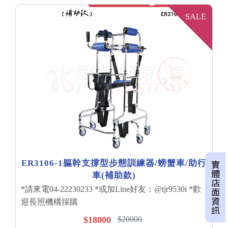
SALE
ER3106-1軀幹支撐型步態訓練器/螃蟹車/助行
實體店面資訊
車(補助款)
*請來電04-22230233 *或加Line好友：@tjr9530i *歡
迎長照機構採購
$18000
$20000