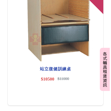
各式輔具租賃資訊
站立復健訓練桌
$10500
$11000