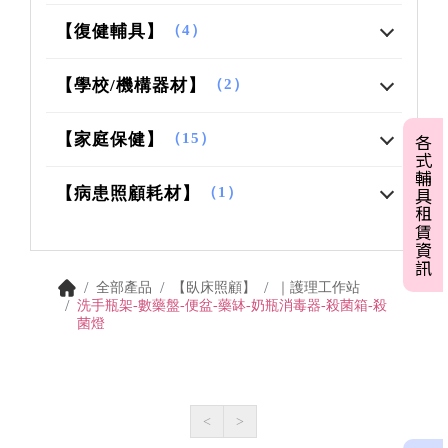
【復健輔具】
（4）
【學校/機構器材】
（2）
【家庭保健】
（15）
各式輔具租賃資訊
【病患照顧耗材】
（1）
全部產品
【臥床照顧】
｜護理工作站
洗手瓶架-數藥盤-便盆-藥缽-奶瓶消毒器-殺菌箱-殺
菌燈
<
>