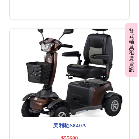
各式輔具租賃資訊
美利馳S840A
$55600