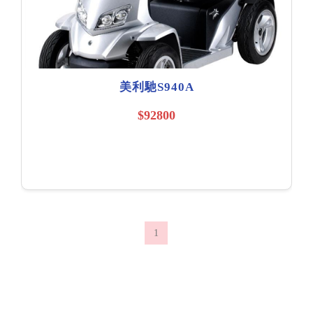
美利馳S940A
$92800
1