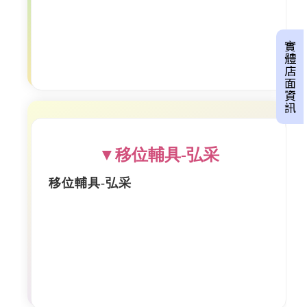
實體店面資訊
▼移位輔具-弘采
移位輔具-弘采